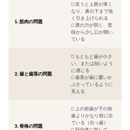
□ 笑うと上唇が薄く
なり、鼻の下まで強
く引き上げられる
1. 筋肉の問題
□ 唇の力が弱く、普
段から少し口が開い
ている
□ もともと歯が小さ
い、または短いよう
に感じる
2. 歯と歯茎の問題
□ 歯茎が歯に覆いか
ぶさっているように
見える
□ 上の前歯が下の前
歯よりかなり前に出
ている（出っ歯）
3. 骨格の問題
□ 顔全体に対して、