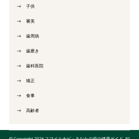
子供
審美
歯周病
歯磨き
歯科医院
矯正
食事
高齢者
© Copyright 2026
スマイルナビ：あなたの歯の健康ガイド
. All