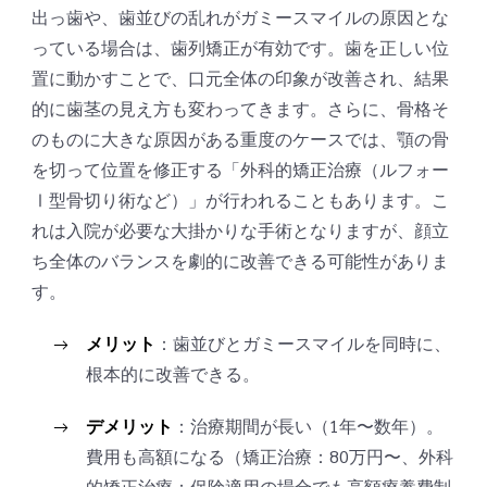
出っ歯や、歯並びの乱れがガミースマイルの原因とな
っている場合は、歯列矯正が有効です。歯を正しい位
置に動かすことで、口元全体の印象が改善され、結果
的に歯茎の見え方も変わってきます。さらに、骨格そ
のものに大きな原因がある重度のケースでは、顎の骨
を切って位置を修正する「外科的矯正治療（ルフォー
Ⅰ型骨切り術など）」が行われることもあります。こ
れは入院が必要な大掛かりな手術となりますが、顔立
ち全体のバランスを劇的に改善できる可能性がありま
す。
メリット
：歯並びとガミースマイルを同時に、
根本的に改善できる。
デメリット
：治療期間が長い（1年〜数年）。
費用も高額になる（矯正治療：80万円〜、外科
的矯正治療：保険適用の場合でも高額療養費制