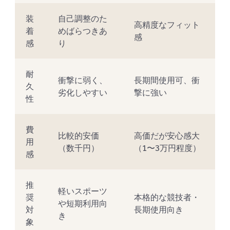
装
自己調整のた
高精度なフィット
着
めばらつきあ
感
感
り
耐
衝撃に弱く、
長期間使用可、衝
久
劣化しやすい
撃に強い
性
費
比較的安価
高価だが安心感大
用
（数千円）
（1〜3万円程度）
感
推
軽いスポーツ
奨
本格的な競技者・
や短期利用向
対
長期使用向き
き
象