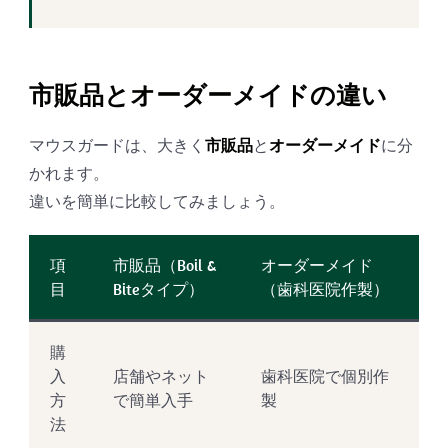
市販品とオーダーメイドの違い
マウスガードは、大きく
市販品
と
オーダーメイド
に分
かれます。
違いを簡単に比較してみましょう。
項
市販品（Boil &
オーダーメイド
目
Biteタイプ）
（歯科医院作製）
購
入
店舗やネット
歯科医院で個別作
方
で簡単入手
製
法